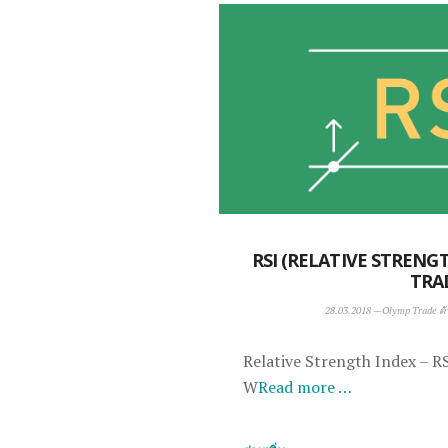
RSI (RELATIVE STRENG
TRA
28.03.2018
—
Olymp Trade ตัว
Relative Strength Index – RS
W
Read more …