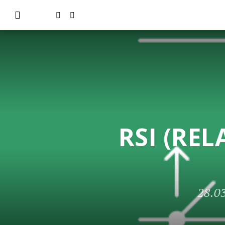
RSI (REL
28.0