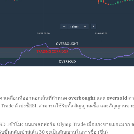
าเคลื่อนที่ออกนอกเส้นที่กำหนด
overbought
และ
oversold
ตา
rade ตัวบ่งชี้RSI. สามารถใช้รับทั้ง สัญญาณซื้อ และสัญญานขาย ด
D 1ชั่วโมง บนแพลตฟอร์ม Olymp Trade เมื่อแรงขายเยอะมาก
ขึ้นกลับเข้าสู่เส้น 30 จะเป็นสัญญานในการซื้อ (ขึ้น)