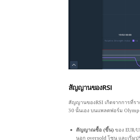
สัญญานของRSI
สัญญานของRSI เกิดจากการที่ราค
30 นั้นเอง บนแพลตฟอร์ม Olymp T
สัญญาณซื้อ (ขึ้น)
ของ EUR/US
นอก oversold โซน และเริ่มปรับ