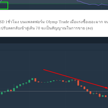
D 1ชั่วโมง บนแพลตฟอร์ม Olymp Trade เมื่อแรงซื้อเยอะมาก จ
ะปรับลดกลับเข้าสู่เส้น 70 จะเป็นสัญญาณในการขาย (ลง)