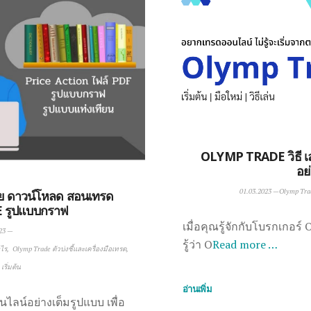
OLYMP TRADE วิธี เล่
อย
01.03.2023
—
Olymp Trad
 ดาวน์โหลด สอนเทรด
รูปแบบกราฟ
เมื่อคุณรู้จักกับโบรกเกอร
23
—
รู้ว่า O
Read more …
ะไร
Olymp Trade ตัวบ่งชี้และเครื่องมือเทรด
เริ่มต้น
อ่านเพิ่ม
น์อย่างเต็มรูปแบบ เพื่อ