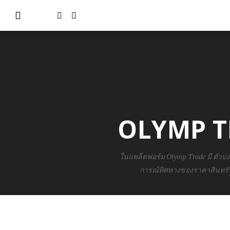
OLYMP TRA
ในแพล็ตฟอร์ม Olymp Trade มี ตัวบ
การณ์ทิศทางของราคาสินทรัพย์