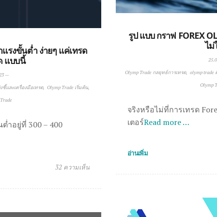
รูป แบบ กราฟ FOREX O
ไม่ใ
งขั้นต่ำ ง่ายๆ แค่เทรด
 แบบนี้
25.0
Olymp Trade กลยุทธ์การเทรด
olymp trade 
23
—
Olymp Tr
งชี้และเครื่องมือเทรด
Olymp Trade เริ่มต้น
 Trade
จริงหรือไม่ที่การเทรด Fore
เตอร์
Read more …
่ำอยู่ที่ 300 – 400
อ่านเพิ่ม
32 ความเห็น