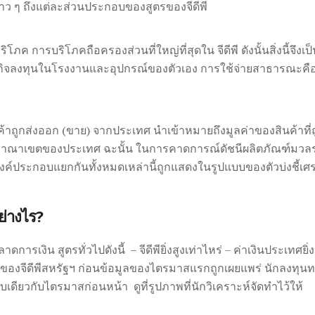
่าว ๆ ถึงแต่ละส่วนประกอบของสูตรของจีดีพี
ิโภค การบริโภคถือครองส่วนที่ใหญ่ที่สุดใน จีดีพี ดังนั้นสิ่งนี้จึงเป
กิจลงทุนในโรงงานและอุปกรณ์ของตัวเอง
การใช้จ่ายสาธารณะคือเ
ค้าถูกส่งออก (ขาย) จากประเทศ
นำเข้าหมายถึงมูลค่าของสินค้าที่ถู
นอาณาเขตของประเทศ
ฉะนั้น ในการคาดการณ์ดัชนีผลิตภัณฑ์มวลร
งค์ประกอบแยกกันทั้งหมดเหล่านี้ถูกแสดงในรูปแบบของตัวบ่งชี้
ย่างไร?
การเงิน สูตรทั่วไปดังนี้ – จีดีพียิ่งสูงเท่าไหร่ – ค่าเงินประเทศยิ่ง
องจีดีพีสหรัฐฯ ก่อนข้อมูลของไตรมาสแรกถูกเผยแพร่ นักลงทุนท
ับเดียวกับไตรมาสก่อนหน้า ดูที่รูปภาพที่นักวิเคราะห์จัดทำไว้ให้