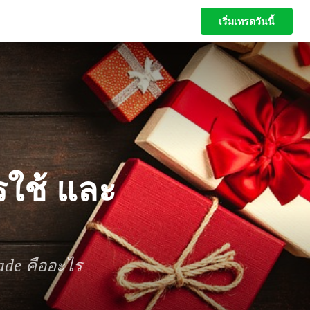
เริ่มเทรดวันนี้
เริ่มเทรดวันนี้
ใช้ และ
ade คืออะไร