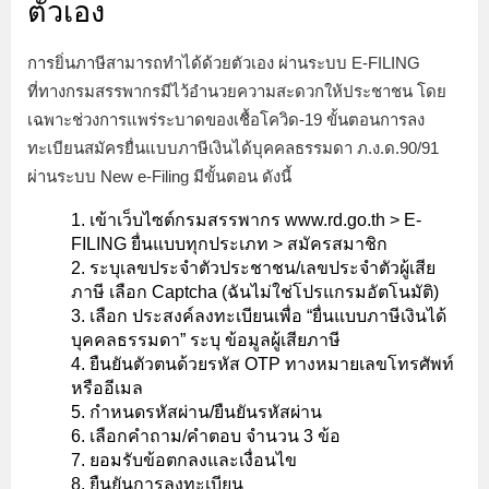
ตัวเอง
การยิ่นภาษีสามารถทำได้ด้วยตัวเอง ผ่านระบบ E-FILING
ที่ทางกรมสรรพากรมีไว้อำนวยความสะดวกให้ประชาชน โดย
เฉพาะช่วงการแพร่ระบาดของเชื้อโควิด-19 ขั้นตอนการลง
ทะเบียนสมัครยื่นแบบภาษีเงินได้บุคคลธรรมดา ภ.ง.ด.90/91
ผ่านระบบ New e-Filing มีขั้นตอน ดังนี้
เข้าเว็บไซต์กรมสรรพากร www.rd.go.th > E-
FILING ยื่นแบบทุกประเภท > สมัครสมาชิก
ระบุเลขประจำตัวประชาชน/เลขประจำตัวผู้เสีย
ภาษี เลือก Captcha (ฉันไม่ใช่โปรแกรมอัตโนมัติ)
เลือก ประสงค์ลงทะเบียนเพื่อ “ยื่นแบบภาษีเงินได้
บุคคลธรรมดา” ระบุ ข้อมูลผู้เสียภาษี
ยืนยันตัวตนด้วยรหัส OTP ทางหมายเลขโทรศัพท์
หรืออีเมล
กำหนดรหัสผ่าน/ยืนยันรหัสผ่าน
เลือกคำถาม/คำตอบ จำนวน 3 ข้อ
ยอมรับข้อตกลงและเงื่อนไข
ยืนยันการลงทะเบียน