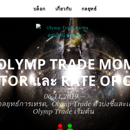
บล็อก
เกี่ยวกับ
กลยุทธ์
ับ OLYMP TRADE M
TOR และ RATE OF
06.11.2019
—
กลยุทธ์การเทรด
Olymp Trade ตัวบ่งชี้และเ
Olymp Trade เริ่มต้น