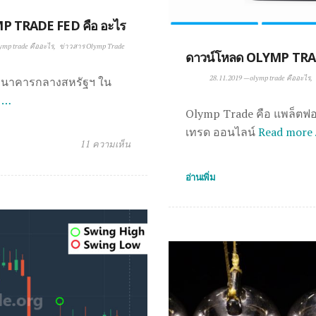
OLYMP TRADE FED คือ อะไร
ymp trade คืออะไร
ข่าวสาร Olymp Trade
ดาวน์โหลด OLYMP TR
28.11.2019
—
olymp trade คืออะไร
ธนาคารกลางสหรัฐฯ ใน
 …
Olymp Trade คือ แพล็ตฟอ
เทรด ออนไลน์
Read more
11 ความเห็น
อ่านเพิ่ม