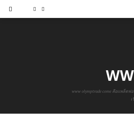
WW
www olymptrade come คือแพล็ตฟอ
เ