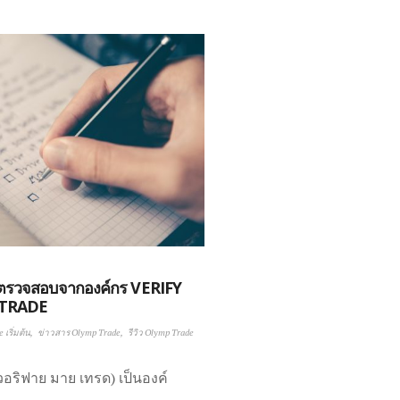
ูกตรวจสอบจากองค์กร VERIFY
TRADE
เริ่มต้น
ข่าวสาร Olymp Trade
รีวิว Olymp Trade
วอริฟาย มาย เทรด) เป็นองค์