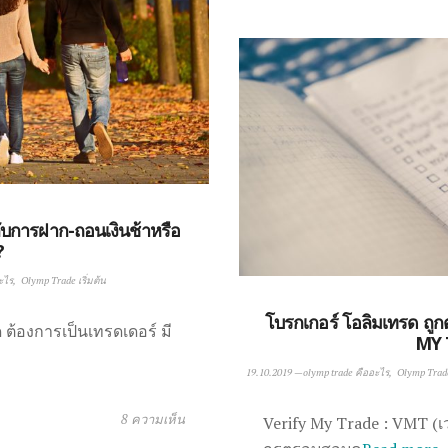
บการฝาก-ถอนเงินช้าหรือ
?
ะไร
Olymp Trade เริ่มต้น
โบรกเกอร์ โอลิมเทรด ถ
ต้องการเป็นเทรดเดอร์ มี
MY 
19.10.2019
—
olymp trade คืออะไร
Olymp Trade 
8 ความเห็น
Verify My Trade : VMT (เ