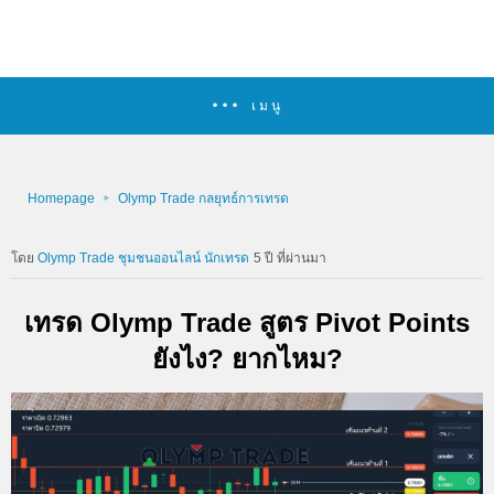
เมนู
Homepage
Olymp Trade กลยุทธ์การเทรด
Olymp Trade ชุมชนออนไลน์ นักเทรด
5 ปี ที่ผ่านมา
เทรด Olymp Trade สูตร Pivot Points
ยังไง? ยากไหม?