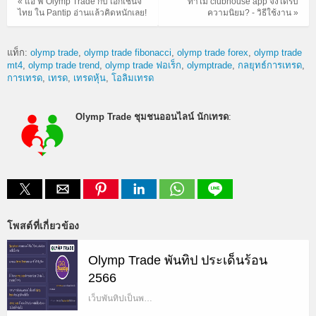
« แอ ฟ Olymp Trade กับ เอ็กเชนจ์
ทำไม clubhouse app จึงได้รับ
ไทย ใน Pantip อ่านแล้วคิดหนักเลย!
ความนิยม? - วิธีใช้งาน »
แท็ก:
olymp trade
olymp trade fibonacci
olymp trade forex
olymp trade
mt4
olymp trade trend
olymp trade ฟอเร็ก
olymptrade
กลยุทธ์การเทรด
การเทรด
เทรด
เทรดหุ้น
โอลิมเทรด
Olymp Trade ชุมชนออนไลน์ นักเทรด
:
โพสต์ที่เกี่ยวข้อง
Olymp Trade พันทิป ประเด็นร้อน
2566
เว็บพันทิปเป็นพ…