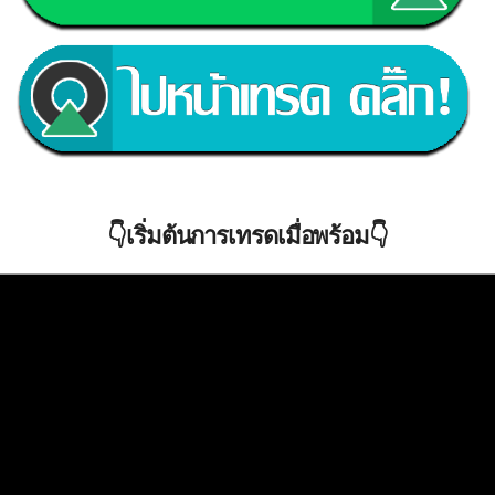
👇เริ่มต้นการเทรดเมื่อพร้อม👇