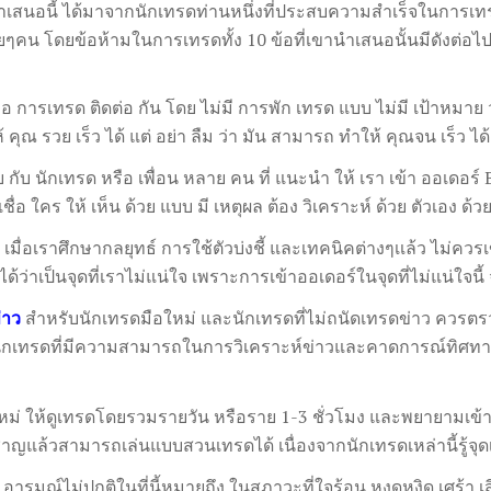
เสนอนี้ ได้มาจากนักเทรดท่านหนึ่งที่ประสบความสำเร็จในการเท
คน โดยข้อห้ามในการเทรดทั้ง 10 ข้อที่เขานำเสนอนั้นมีดังต่อไปน
อ การเทรด ติดต่อ กัน โดย ไม่มี การพัก เทรด แบบ ไม่มี เป้าหมาย ว่
ณ รวย เร็ว ได้ แต่ อย่า ลืม ว่า มัน สามารถ ทำให้ คุณจน เร็ว ได้
กับ นักเทรด หรือ เพื่อน หลาย คน ที่ แนะนำ ให้ เรา เข้า ออเดอร์ Bu
ชื่อ ใคร ให้ เห็น ด้วย แบบ มี เหตุผล ต้อง วิเคราะห์ ด้วย ตัวเอง ด้ว
เมื่อเราศึกษากลยุทธ์ การใช้ตัวบ่งชี้ และเทคนิคต่างๆเเล้ว ไม่ควรเ
ว่าเป็นจุดที่เราไม่แน่ใจ เพราะการเข้าออเดอร์ในจุดที่ไม่แน่ใจนี
่าว
สำหรับนักเทรดมือใหม่ และนักเทรดที่ไม่ถนัดเทรดข่าว ควรตร
นนักเทรดที่มีความสามารถในการวิเคราะห์ข่าวและคาดการณ์ทิศทาง
ม่ ให้ดูเทรดโดยรวมรายวัน หรือราย 1-3 ชั่วโมง และพยายามเข้า
ชาญแล้วสามารถเล่นแบบสวนเทรดได้ เนื่องจากนักเทรดเหล่านี้รู้จุดเ
อารมณ์ไม่ปกติในที่นี้หมายถึง ในสภาวะที่ใจร้อน หงุดหงิด เศร้า เสี