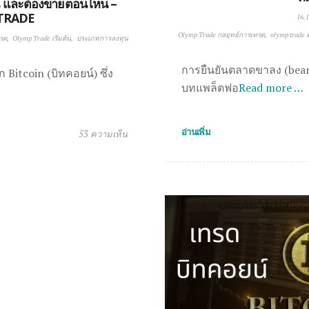
 และต้องขายตอนไหน –
TRADE
16.1
Olymp Trade กลยุทธ์การเทรด
olymp trade 
ทรด
Olymp Trade เริ่มต้น
ประเภทการลงทุน
การยืนยันตลาดขาลง (bearl
ัก Bitcoin (บิทคอยน์) ซึ่ง
บทแพล็ตฟอ
Read more …
อ่านเพิ่ม
53 ความเห็น