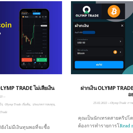
YMP TRADE ไม่เสียเงิน
ฝากเงิน OLYMP TRADE 
อย
23
—
23.02.2022
—
Olymp Trade การฝ
ไร
Olymp Trade เริ่มต้น
ประเภทการลงทุน
 Trade
คุณเป็นนักเทรดสายคริปโตใ
ต้องการทำรายการโ
Read 
งไม่มีเงินทุนพอที่จะซื้อ