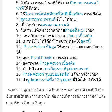
ถ้าคิดจะเทรด 1 นาทีให้ระวัง
ศึกษาการเทรด 1
นาที
ให้ดีก่อน
วิธี
วิเคราะห์แท่งเทียนที่ไม่มีเนื้อเทียน
เทรดยังไง
สูตรเทรดตามเทรนด์
ยังไงให้ชนะ
เมื่อไหร่ควร
เทรดสวนเทรนด์
วิเคราะห์ทิศทางราคาด้วย
ตัวบ่งชี้ RSI
ง่ายๆ
เทคนิคการเอาชนะตลาด
Forex เบื้องต้น
เทรดยังไงให้ได้กำไร 90% ต้องใช้
สูตรนี้
Price Action ขั้นสูง
ใช้เทรด bitcoin และ Forex
ได้
สูตร
Pivot Points
เอาชนะตลาด
สูตรเทรด
Price Action เบื้องต้น
ทำกำไรจาก
การวิเคราะห์รูปแบบกราฟ
Price Action รูปแบบยอดฮิต
หลักการจำง่ายๆ
จำ
รููปแบบกราฟทั้ง 12 รูปแบบ
นี้ได้ก็ทำกำไรได้
นอก จาก สูตรการวิเคราะห์ ทิศทาง ของราคา แล้ว ยังมีปัจจัย
อื่นที่ช่วยให้ชนะการเทรดได้ คือ การบริหารจัดการอารมณ์ และ
การบริหารจัดการเงินทุน