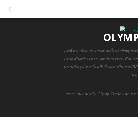
OLYMP
แพล็ตฟอร์มการเทรดออนไลน์ olymptrade
แอพพลิเคชั่น เทรดเดอร์สามารถเลือกเ
แบบเต็มรูปแบบในเว็บในคอมพิวเตอร์ก็ดี
แบ
การฝาก-ถอนเงิน Olymp Trade ออกแบบ