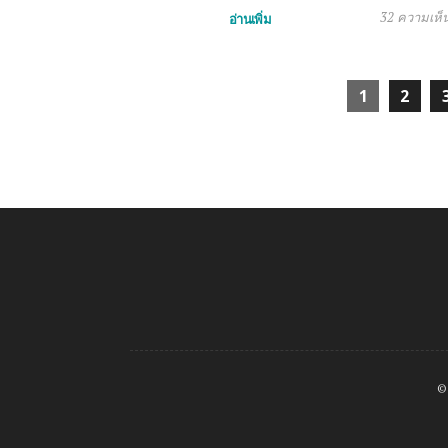
32 ความเห็
อ่านเพิ่ม
1
2
©