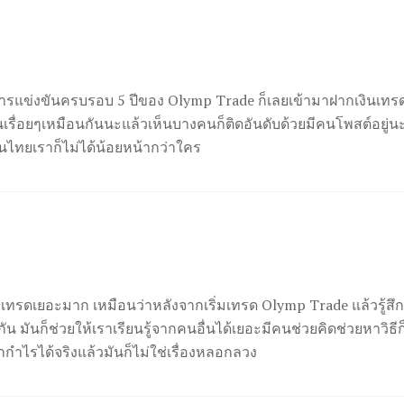
การแข่งขันครบรอบ 5 ปีของ Olymp Trade ก็เลยเข้ามาฝากเงินเทรด
นเรื่อยๆเหมือนกันนะแล้วเห็นบางคนก็ติดอันดับด้วยมีคนโพสต์อยู่นะ
าคนไทยเราก็ไม่ได้น้อยหน้ากว่าใคร
เทรดเยอะมาก เหมือนว่าหลังจากเริ่มเทรด Olymp Trade แล้วรู้สึกว่
ัน มันก็ช่วยให้เราเรียนรู้จากคนอื่นได้เยอะมีคนช่วยคิดช่วยหาวิธี
ำกำไรได้จริงแล้วมันก็ไม่ใช่เรื่องหลอกลวง