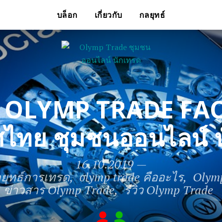
บล็อก
เกี่ยวกับ
กลยุทธ์
ฟส OLYMP TRADE F
ไทย ชุมชนออนไลน์ 
16.10.2019
—
ยุทธ์การเทรด
olymp trade คืออะไร
Olymp
ข่าวสาร Olymp Trade
รีวิว Olymp Trade