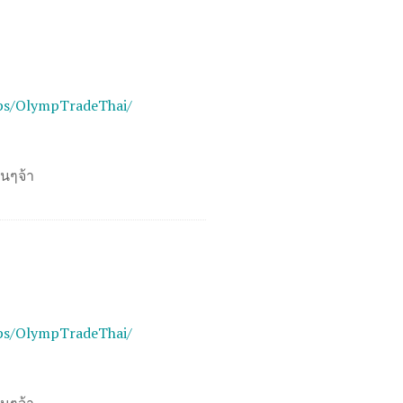
ps/OlympTradeThai/
อนๆจ้า
ps/OlympTradeThai/