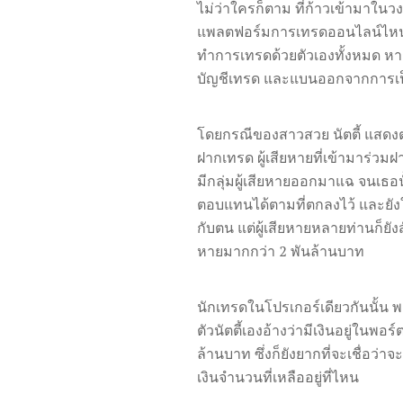
ไม่ว่าใครก็ตาม ที่ก้าวเข้ามาในว
แพลตฟอร์มการเทรดออนไลน์ไหนอน
ทำการเทรดด้วยตัวเองทั้งหมด หาก
บัญชีเทรด และแบนออกจากการเป็
โดยกรณีของสาวสวย นัตตี้ แสดงต
ฝากเทรด ผู้เสียหายที่เข้ามาร่วมฝ
มีกลุ่มผู้เสียหายออกมาแฉ จนเธอ
ตอบแทนได้ตามที่ตกลงไว้ และยังใ
กับตน แต่ผู้เสียหายหลายท่านก็ยั
หายมากกว่า 2 พันล้านบาท
นักเทรดในโปรเกอร์เดียวกันนั้น พ
ตัวนัตตี้เองอ้างว่ามีเงินอยู่ในพ
ล้านบาท ซึ่งก็ยังยากที่จะเชื่อว่
เงินจำนวนที่เหลืออยู่ที่ไหน