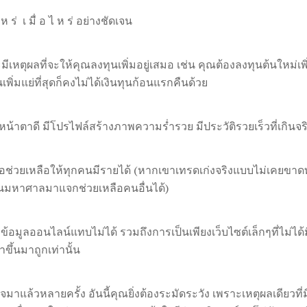
่ เ มื่ อ ไ ห ร่ อย่างชัดเจน
หตุผลที่จะให้คุณลงทุนเพิ่มอยู่เสมอ เช่น คุณต้องลงทุนต้นใหม่เพิ่
ิ่มแย่ที่สุดก็คงไม่ได้เงินทุนก้อนแรกคืนด้วย
หน้าตาดี มีโปรไฟล์สร้างภาพความร่ำรวย มีประวัติรวยเร็วที่เกินจร
ื่อช่วยเหลือให้ทุกคนมีรายได้ (หากเขาเทรดเก่งจริงแบบไม่เคยขา
ินมหาศาลมาแจกช่วยเหลือคนอื่นได้)
อมูลออนไลน์แทบไม่ได้ รวมถึงการเป็นเพียงเว็บไซต์เล็กๆที่ไม่ได้
ขึ้นมาถูกเท่านั้น
ิจมาแล้วหลายครั้ง อันนี้คุณยิ่งต้องระมัดระวัง เพราะเหตุผลเดียวที่ม