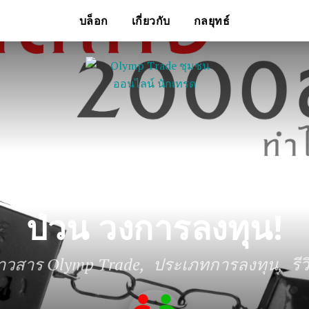
บล็อก
เกี่ยวกับ
กลยุทธ์
กรณี นัตตี้ หลอก เทรดห
ป่วน วงการลงทุน!
่าวสาร Olymp Trade
ประเภทการลงทุน
รี