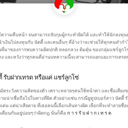
มีความคืบหน้า จนสามารถจับกุมผู้กระทำผิดได้ และทำให้นักลงท
นำเงินไปลงทุนกับ นัตตี้ และคนอื่นๆ ที่อ้างว่าจะช่วยให้ทุกคนท
็นที่มาของการพบความผิดปกติ หลอกลวง ต้มตุ๋น ของกลุ่มแชร์ลูกโซ่ 
บ้าง และหวังว่าทุกคนที่อ่านบทความนี้จะสามารถแยกแยะการเทรดหุ
ี้ รับฝากเทรด หรือแค่ แชร์ลูกโซ่
่งต้องระมัดระวังความคิดของตัว เพราะหลายๆคนใช้หน้าตา และชื่อเสี
มน่าเชื่อถือไปในทางที่ผิด ตัวอย่างเช่น กรณียูทูปเบอร์สาว นัตตี้ 
น แต่น่าเสียดาย ที่เธอคนนี้เลือกเส้นทางผิด เลือกที่จะทำลายชื่อ
ตือนกันอยู่บ่อยๆว่าผิดกฎ นั่นก็คือ
ก า ร รั บ ฝ า ก เ ท ร ด