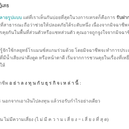
ฏิเสธ
ลายรูปแบบ
แต่ที่เราเห็นกันบ่อยที่สุดในวงการเทรดก็คือการ
รับฝา
นที่สาธารณะถือว่าช่วยให้ปลอดภัยได้ระดับหนึ่ง เนื่องจากมิจฉา
รคุยกันในพื้นที่ส่วนตัวหรือแชทส่วนตัว คุณอาจถูกจูงใจจากมิจฉาช
ี้รู้จักใช้กลยุทธ์โรแมนซ์สแกมร่วมด้วย โดยมิจฉาชีพจะทำการประเ
่มีน้ำเสียงน่าดึงดูด หรือหน้าตาดี เริ่มจากการชวนคุยในเรื่องที่
ให้
ฉาชีพ
อ ย่ า ล ง ทุ น กั บ ธุ ร กิ จ เ ห ล่ า นี้
:
ร นอกจากเอาเงินไปลงทุน แล้วรอรับกำไรอย่างเดียว
มีความเสี่ยง (ไ ม่ มี ค ว า ม เ สี่ ย ง = เ สี่ ย ง ที่ สุ ด)