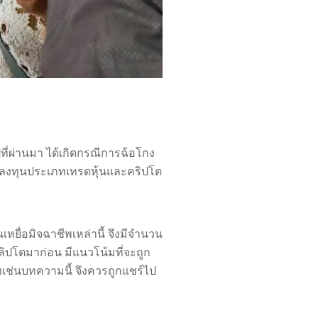
ี่ผ่านมา ได้เกิดกรณีการฉ้อโกง
การลงทุนประเภทเทรดหุ้นและคริปโต
ยื่อมิจฉาชีพเหล่านี้ จึงมีจำนวน
ิปโตมาก่อน มีแนวโน้มที่จะถูก
างเช่นบทความนี้ จึงควรถูกแชร์ไป