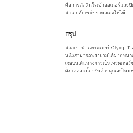
คือการตัดสินใจเข้าออเดอร์และปิ
พบเอกลักษณ์ของตนเองให้ได้
สรุป
พวกเราชาวเทรดเดอร์ Olymp Tra
หนึ่งสามารถพยายามได้มากขนาดนั
เจอบนเส้นทางการเป็นเทรดเดอร์
ตั้งแต่ตอนนี้การันตีว่าคุณจะไม