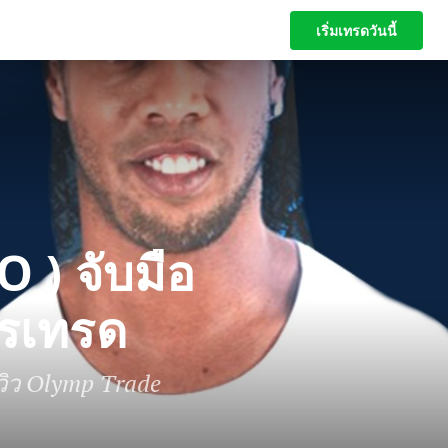
เริ่มเทรดวันนี้
เริ่มเทรดวันนี้
 ) จับมือ
รเทรด
ีวิว Olymp Trade