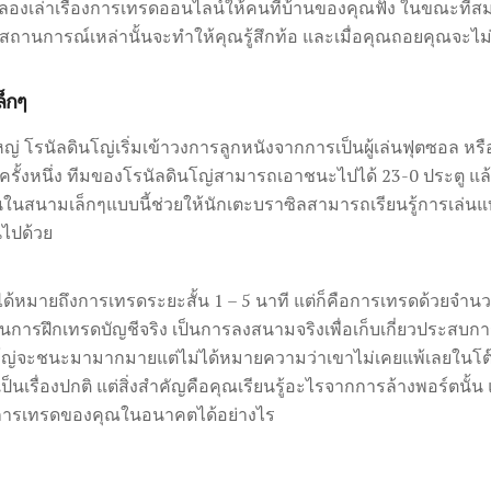
คุณลองเล่าเรื่องการเทรดออนไลน์ให้คนที่บ้านของคุณฟัง ในขณะที
สถานการณ์เหล่านั้นจะทำให้คุณรู้สึกท้อ และเมื่อคุณถอยคุณจะไม่
ล็กๆ
หญ่ โรนัลดินโญ่เริ่มเข้าวงการลูกหนังจากการเป็นผู้เล่นฟุตซอล หรือ
ั้งหนึ่ง ทีมของโรนัลดินโญ่สามารถเอาชนะไปได้ 23-0 ประตู แล้ว
ในสนามเล็กๆแบบนี้ช่วยให้นักเตะบราซิลสามารถเรียนรู้การเล่นแบบเร็
่ละคนไปด้วย
้หมายถึงการเทรดระยะสั้น 1 – 5 นาที แต่ก็คือการเทรดด้วยจำนวนเ
ป็นการฝึกเทรดบัญชีจริง เป็นการลงสนามจริงเพื่อเก็บเกี่ยวประสบ
ญ่จะชนะมามากมายแต่ไม่ได้หมายความว่าเขาไม่เคยแพ้เลยในโต๊ะเ
เป็นเรื่องปกติ แต่สิ่งสำคัญคือคุณเรียนรู้อะไรจากการล้างพอร์ตน
อการเทรดของคุณในอนาคตได้อย่างไร