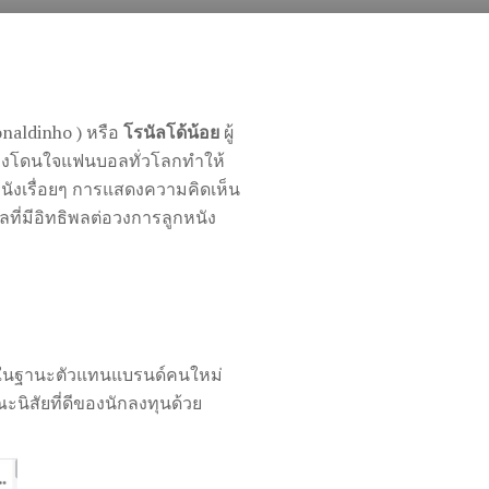
naldinho ) หรือ
โรนัลโด้น้อย
ผู้
่างโดนใจแฟนบอลทั่วโลกทำให้
นังเรื่อยๆ การแสดงความคิดเห็น
ลที่มีอิทธิพลต่อวงการลูกหนัง
นฐานะตัวแทนแบรนด์คนใหม่
ะนิสัยที่ดีของนักลงทุนด้วย