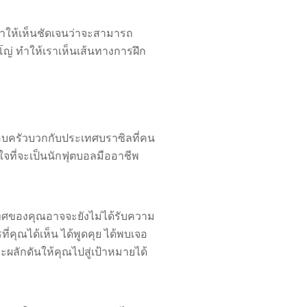
ให้เห็นชัดเจนว่าจะสามารถ
โญ่ ทำให้เราเห็นเส้นทางการฝึก
รอบครัวบวกกับประเทศบราซิลที่คน
ใจที่จะเป็นนักฟุตบอลมืออาชีพ
ทศของคุณอาจจะยังไม่ได้รับความ
ี่คุณได้เห็น ได้พูดคุย ได้พบเจอ
ละผลักดันให้คุณไปสู่เป้าหมายได้