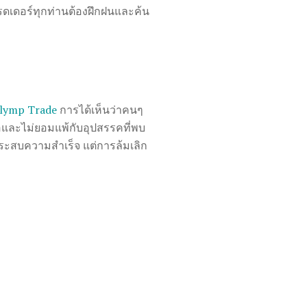
รดเดอร์ทุกท่านต้องฝึกฝนและค้น
Olymp Trade
การได้เห็นว่าคนๆ
อและไม่ยอมแพ้กับอุปสรรคที่พบ
ะสบความสำเร็จ แต่การล้มเลิก