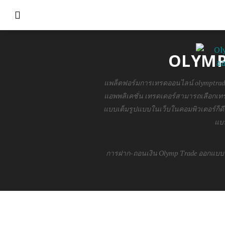
OLYMP
แพล็ตฟอร์มการเทรดออนไลน์ olymptrade
แอพพลิเคชั่น เทรดเดอร์สามารถเลือกเ
แบบเต็มรูปแบบในเว็บในคอมพิวเตอร์ก็ดี
แบ
การฝาก-ถอนเงิน Olymp Trade ออกแบบ