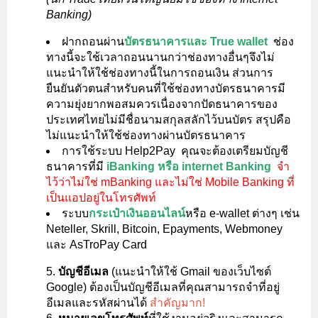
Banking)
ฝากถอนผ่าน
บัตรธนาคารและ True wallet
ช่อง
ทางนี้จะใช้เวลาถอนนานกว่าช่องทางอื่นๆจึงไม่
แนะนำให้ใช้ช่องทางนี้ในการถอนเงิน ส่วนการ
ยืนยันตัวตนสำหรับคนที่ใช้ช่องทางบัตรธนาคารมี
ความยุ่งยากพอสมควรเนื่องจากปัดธนาคารของ
ประเทศไทยไม่มีชื่อนามสกุลสลักไว้บนบัตร สรุปคือ
ไม่แนะนำให้ใช้ช่องทางผ่านบัตรธนาคาร
การใช้ระบบ Help2Pay คุณจะต้องเตรียมบัญชี
ธนาคารที่มี
iBanking หรือ internet Banking
จำ
ไว้ว่า
ไม่ใช่ mBanking และไม่ใช่ Mobile Banking ที่
เป็นแอปอยู่ในโทรศัพท์
ระบบ
กระเป๋าเงินออนไลน์
หรือ e-wallet ต่างๆ เช่น
Neteller, Skrill, Bitcoin, Epayments, Webmoney
และ AsTroPay Card
บัญชีอีเมล
(แนะนำให้ใช้ Gmail ของเว็บไซต์
Google) ต้องเป็นบัญชีอีเมลที่คุณสามารถจำที่อยู่
อีเมลและรหัสผ่านได้
สำคัญมาก!