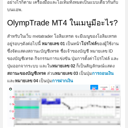
อย่างไรก็ตาม เครื่องมือและไอเท็มทั้งหมดเป็นแบบเดียวกันกับ
บนแอพ.
OlympTrade MT4 ในเมนูมีอะไร?
สำหรับในเว็บ metatrader โอลิมเทรด จะมีเมนูของโอลิมเทรด
อยู่รอบๆดังต่อไปนี้
หมายเลข 01
เป็นหน้า
โปรไฟล์
ของผู้ใช้งาน
ซึ่งจัดแสดงสถานะบัญชีเทรด ชื่อเจ้าของบัญชี หมายเลข ID
ของบัญชีเทรด กิจกรรมการแข่งขัน ปุ่มการตั้งค่าโปรไฟล์ และ
ปุ่มออกจากระบบ และใน
หมายเลข 02
ก็เป็นสัญลักษณ์แสดง
สถานะของบัญชีเทรด
ส่วน
หมายเลข 03
เป็นปุ่ม
การถอนเงิน
และ
หมายเลข 04
เป็นปุ่ม
การฝากเงิน