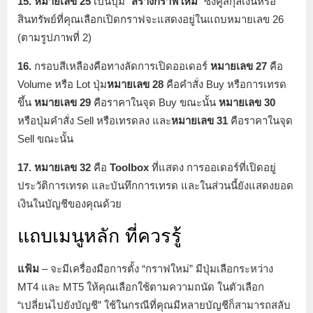
15. หมายเลข 25
เป็นปุ่ม “
สร้างกราฟใหม่
” ซึ่งคู่สกุลเงินหรือ
สินทรัพย์ที่คุณเลือกเปิดกราฟจะแสดงอยู่ในแถบหมายเลข 26
(ตามรูปภาพที่ 2)
16.
กรอบสีเหลืองคือทางลัดการเปิดออเดอร์
หมายเลข 27
คือ
Volume หรือ Lot ปุ่ม
หมายเลข 28
คือคำสั่ง Buy หรือการเทรด
ขึ้น
หมายเลข 29
คือราคาในจุด Buy ขณะนั้น
หมายเลข 30
หรือปุ่มคำสั่ง Sell หรือเทรดลง และ
หมายเลข 31
คือราคาในจุด
Sell ขณะนั้น
17. หมายเลข 32
คือ
Toolbox
ที่แสดง การออเดอร์ที่เปิดอยู่
ประวัติการเทรด และบันทึกการเทรด และในส่วนนี้ยังแสดงยอด
เงินในบัญชีของคุณด้วย
แถบเมนูหลัก ที่ควรรู้
แฟ้ม
– จะมีเครื่องมือการตั้ง “กราฟใหม่” มีปุ่มเลือกระหว่าง
MT4 และ MT5 ให้คุณเลือกใช้ตามความถนัด ในตัวเลือก
“เปลี่ยนไปยังบัญชี” ใช้ในกรณีที่คุณมีหลายบัญชีก็สามารถสลับ