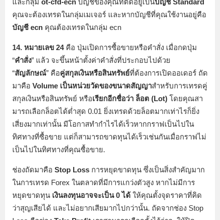
และกลุ่ม
ot-cfd-ecn
บัญชีของคุณที่ติดอยู่เป็น
บัญชี Standard
คุณจะต้องเทรดในกลุ่มเมเจอร์ และหากบัญชีที่คุณใช้งานอยู่คือ
บัญชี ecn
คุณต้องเทรดในกลุ่ม ecn
14. หมายเลข 24
คือ ปุ่มเปิดการซื้อขายหรือคำสั่ง เมื่อกดปุ่ม
“
คำสั่ง
” แล้ว จะขึ้นหน้าตั้งค่าคำสั่งที่ประกอบไปด้วย
“
สัญลักษณ์
” คือ
คู่สกุลเงินหรือสินทรัพย์
ที่ต้องการเปิดออเดอร์ ถัด
มาคือ
Volume
เป็น
หน่วยวัดของขนาดสัญญา
สำหรับการเทรดคู่
สกุลเงินหรือสินทรัพย์
หรือ
เรียกอีกชื่อว่า ล็อต (Lot)
โดยคุณสา
มารถเลือกล็อตได้ต่ำสุด 0.01 ยิ่งเทรดด้วยล็อตมากเท่าไรก็ยิ่ง
เสี่ยงมากเท่านั้น มีโอกาสทำกำไรได้เร็วหากกราฟเป็นไปใน
ทิศทางที่ซื้อขาย แต่ก็สามารถขาดทุนได้เร็วเช่นกันเมื่อกราฟไม่
เป็นไปในทิศทางที่คุณซื้อขาย.
ช่องถัดมาคือ
Stop Loss
การหยุดขาดทุน ซึ่งเป็นสิ่งสำคัญมาก
ในการเทรด Forex ในตลาดที่มีการแกว่งตัวสูง หากไม่มีการ
หยุดขาดทุน
เงินลงทุนอาจจะเป็น 0 ได้
ให้คุณตั้งจุดราคาที่คิด
ว่าสุญเสียได้ และไม่อยากเสียมากไปกว่านั้น.
ถัดจากช่อง Stop