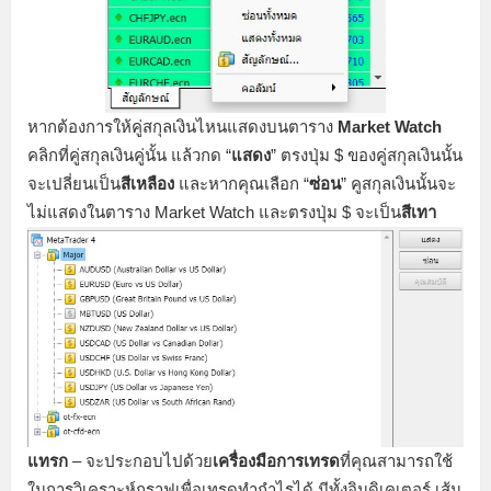
หากต้องการให้คู่สกุลเงินไหนแสดงบนตาราง
Market Watch
คลิกที่คู่สกุลเงินคู่นั้น แล้วกด “
แสดง
” ตรงปุ่ม $ ของคู่สกุลเงินนั้น
จะเปลี่ยนเป็น
สีเหลือง
และหากคุณเลือก “
ซ่อน
” คูสกุลเงินนั้นจะ
ไม่แสดงในตาราง Market Watch และตรงปุ่ม $ จะเป็น
สีเทา
แทรก
– จะประกอบไปด้วย
เครื่องมือการเทรด
ที่คุณสามารถใช้
ในการวิเคราะห์กราฟเพื่อเทรดทำกำไรได้ มีทั้งอินดิเคเตอร์ เส้น