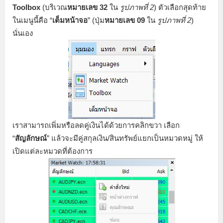
Toolbox
(บริเวณ
หมายเลข 32
ใน
รูปภาพที่ 2
) ตัวเลือกสุดท้าย
ในเมนูนี้คือ “
เต็มหน้าจอ
” (ปุ่ม
หมายเลข 09
ใน
รูปภาพที่ 2
)
นั่นเอง
เราสามารถเพิ่มหรือลดคู่เงินได้ด้วยการคลิกขวา เลือก
“
สัญลักษณ์
” แล้ว
จะมีคู่สกุลเงิน/สินทรัพย์แยกเป็นหมวดหมู่ ให้
เปิดแต่ละหมวดที่ต้องการ