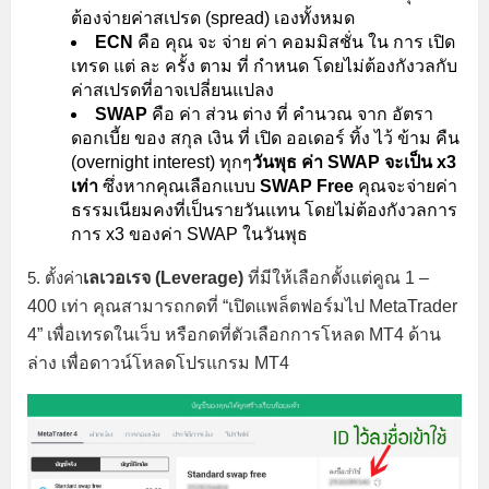
ต้องจ่ายค่าสเปรด (spread) เองทั้งหมด
ECN
คือ คุณ จะ จ่าย ค่า คอมมิสชั่น ใน การ เปิด
เทรด แต่ ละ ครั้ง ตาม ที่ กำหนด โดยไม่ต้องกังวลกับ
ค่าสเปรดที่อาจเปลี่ยนแปลง
SWAP
คือ
ค่า ส่วน ต่าง ที่ คำนวณ จาก อัตรา
ดอกเบี้ย ของ สกุล เงิน ที่ เปิด ออเดอร์ ทิ้ง ไว้ ข้าม คืน
(overnight interest) ทุกๆ
วันพุธ ค่า SWAP จะเป็น x3
เท่า
ซึ่งหากคุณเลือกแบบ
SWAP Free
คุณจะจ่ายค่า
ธรรมเนียมคงที่เป็นรายวันแทน โดยไม่ต้องกังวลการ
การ x3 ของค่า SWAP ในวันพุธ
5. ตั้งค่า
เลเวอเรจ (Leverage)
ที่มีให้เลือกตั้งแต่คูณ 1 –
400 เท่า คุณสามารถกดที่ “เปิดแพล็ตฟอร์มไป MetaTrader
4” เพื่อเทรดในเว็บ หรือกดที่ตัวเลือกการโหลด MT4 ด้าน
ล่าง เพื่อดาวน์โหลดโปรแกรม MT4