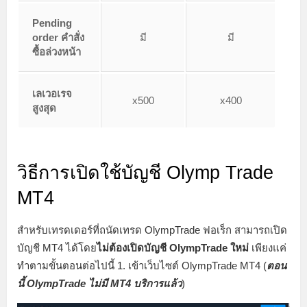
Pending
order
คำสั่ง
มี
มี
ซื้อล่วงหน้า
เลเวอเรจ
x500
x400
สูงสุด
วิธีการเปิดใช้บัญชี Olymp Trade
MT4
สำหรับเทรดเดอร์ที่ถนัดเทรด OlympTrade ฟอเร็ก สามารถเปิด
บัญชี MT4 ได้โดย
ไม่ต้องเปิดบัญชี OlympTrade ใหม่
เพียงแค่
ทำตามขั้นตอนต่อไปนี้
1. เข้าเว็บไซต์ OlympTrade MT4 (
ตอน
นี้ OlympTrade ไม่มี MT4 บริการแล้ว
)