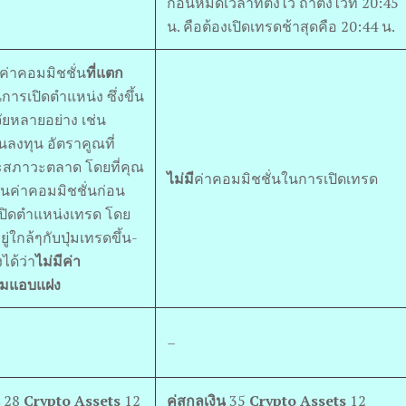
ก่อนหมดเวลาที่ตั้งไว้ ถ้าตั้งไว้ที่ 20:45
น. คือต้องเปิดเทรดช้าสุดคือ 20:44 น.
บค่าคอมมิชชั่น
ที่แตก
การเปิดตำแหน่ง ซึ่งขึ้น
จจัยหลายอย่าง เช่น
นลงทุน อัตราคูณที่
ะสภาวะตลาด โดยที่คุณ
ไม่มี
ค่าคอมมิชชั่นในการเปิดเทรด
นค่าคอมมิชชั่นก่อน
เปิดตำแหน่งเทรด โดย
ยู่ใกล้ๆกับปุ่มเทรดขึ้น-
ได้ว่า
ไม่มีค่า
ยมแอบแฝง
–
28
Crypto Assets
12
คู่สกุลเงิน
35
Crypto Assets
12