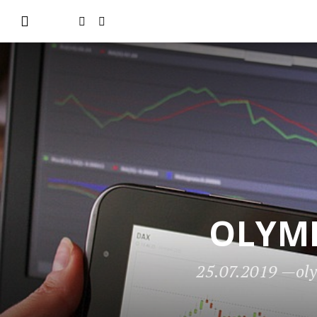
OLYMP
25.07.2019
—
ol