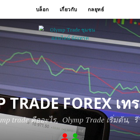
บล็อก
เกี่ยวกับ
กลยุทธ์
 TRADE FOREX เทรด
ymp trade คืออะไร
Olymp Trade เริ่มต้น
ร